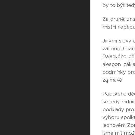
by to být tedy
Za druhé: zna
místní nepřípu
Jinými slovy 
žádoucí. Chara
Palackého děd
alespoň zákl
podmínky pro
zajímavé.
Palackého děd
se tedy radní
podklady pro
výboru spolk
lednovém Zpra
jsme mít možno