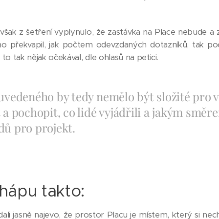
šak z šetření vyplynulo, že zastávka na Place nebude a z
 překvapil, jak počtem odevzdaných dotazníků, tak poč
to tak nějak očekával, dle ohlasů na petici.
 uvedeného by tedy nemělo být složité pro 
 a pochopit, co lidé vyjádřili a jakým směr
dů pro projekt.
chápu takto:
 dali jasně najevo, že prostor Placu je místem, který si 