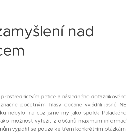
zamyšlení nad
acem
i prostřednictvím petice a následného dotazníkového
značně početnými hlasy občané vyjádřili jasné NE
zníku nebylo, na což jsme my jako spolek Palackého
ík jako možnost vytěžit z občanů maximum informací
anům vyjádřit se pouze ke třem konkrétním otázkám,