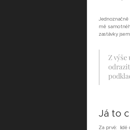
Jednoznačně v
mě samotného
zastávky jsem 
Z výše
odrazit
podkla
Já to 
Za prvé: lidé