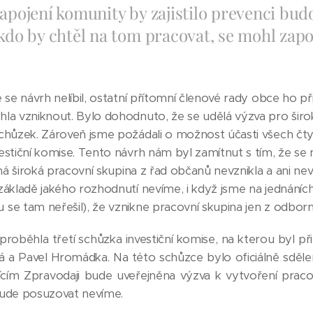
apojení komunity by zajistilo prevenci budo
kdo by chtěl na tom pracovat, se mohl zapoj
 se návrh nelíbil, ostatní přítomní členové rady obce ho př
la vzniknout. Bylo dohodnuto, že se udělá výzva pro širo
chůzek. Zároveň jsme požádali o možnost účasti všech čt
estiční komise. Tento návrh nám byl zamítnut s tím, že se 
dná široká pracovní skupina z řad občanů nevznikla a ani n
základě jakého rozhodnutí nevíme, i když jsme na jednáních
se tam neřešil), že vznikne pracovní skupina jen z odborné
proběhla třetí schůzka investiční komise, na kterou byl p
 já a Pavel Hromádka. Na této schůzce bylo oficiálně sděl
jícím Zpravodaji bude uveřejněna výzva k vytvoření prac
 bude posuzovat nevíme.