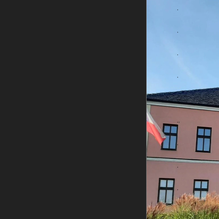
.
.
.
.
..
..
.
.
.
.