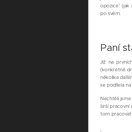
opozice" (jak
po svém.
Paní st
Již na první
(konkrétně dn
několika dalš
se podílela n
Nechtěli jsme
širší pracovn
tom pracovat sp