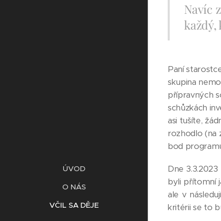
Navíc z
každý, 
Paní starostce
skupina nemoh
přípravných s
schůzkách inv
asi tušíte, žá
rozhodlo (na 
bod programu 
Dne 3.3.2023 
ÚVOD
byli přítomní
O NÁS
ale v následu
VČIL SA DĚJE
kritérii se to