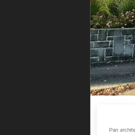
.
.
..
Pan archit