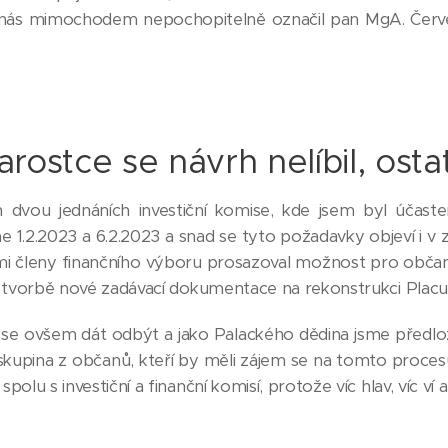
 nás mimochodem nepochopitelně označil pan MgA. Červenk
arostce se návrh nelíbil, ostat
ch dvou jednáních investiční komise, kde jsem byl účas
e 1.2.2023 a 6.2.2023 a snad se tyto požadavky objeví i v
ími členy finančního výboru prosazoval možnost pro občany
a tvorbě nové zadávací dokumentace na rekonstrukci Plac
 se ovšem dát odbýt a jako Palackého dědina jsme předloži
í skupina z občanů, kteří by měli zájem se na tomto proce
olu s investiční a finanční komisí, protože víc hlav, víc ví a