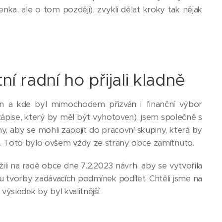
a, ale o tom později), zvykli dělat kroky tak nějak
ní radní ho přijali kladně
ten a kde byl mimochodem přizván i finanční výbor
 zápise, který by měl být vyhotoven), jsem společně s
, aby se mohli zapojit do pracovní skupiny, která by
u. Toto bylo ovšem vždy ze strany obce zamítnuto.
li na radě obce dne 7.2.2023 návrh, aby se vytvořila
su tvorby zadávacích podmínek podílet. Chtěli jsme na
 výsledek by byl kvalitnější.