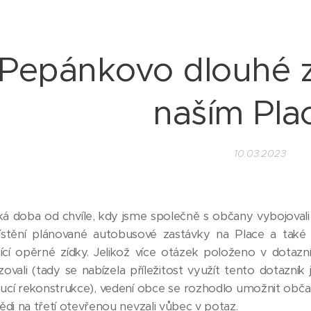
Pepánkovo dlouhé 
naším Pl
10.03.2023
ká doba od chvíle, kdy jsme společně s občany vybojoval
ístění plánované autobusové zastávky na Place a také 
jící opěrné zídky. Jelikož více otázek položeno v dota
ovali (tady se nabízela příležitost využít tento dotazn
ucí rekonstrukce), vedení obce se rozhodlo umožnit obč
ědi na třetí otevřenou nevzali vůbec v potaz.