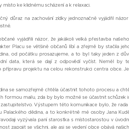
 místo ke klidnému scházení a k relaxaci.
čný důraz na zachování zídky jednoznačně vyjádřil názor
stné.
občané vyjádřili názor, že jakákoli velká přestavba naše
kter Placu se většině občanů líbí a zřejmě by stačila jeho
ina, od počátku prosazujeme, a to byl taky jeden z důvod
adní data, která se dají z odpovědí vyčíst. Neměl by 
 přípravu projektu na celou rekonstrukci centra obce.
ina se samozřejmě chtěla účastnit tohoto procesu a chtěl
ch formou mailu, zda by bylo možné se účastnit schůzek in
 zastupitelstvo. Výstupem této komunikace bylo, že rad
u Palackého dědina, a to konkrétně mé osoby Jana Kuděl
vodaji vyzývala paní starostka s místostarostou v úvodní
st zapojit se všichni, ale asi se vedení obce obává našich