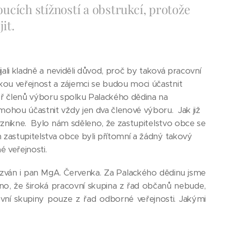
ucích stížností a obstrukcí, protože
it.
ijali kladně a neviděli důvod, proč by taková pracovní
kou veřejnost a zájemci se budou moci účastnit
yř členů výboru spolku Palackého dědina na
mohou účastnit vždy jen dva členové výboru. Jak již
evznikne. Bylo nám sděleno, že zastupitelstvo obce se
 zastupitelstva obce byli přítomní a žádný takový
 veřejnosti.
řizván i pan MgA. Červenka. Za Palackého dědinu jsme
eno, že široká pracovní skupina z řad občanů nebude,
ovní skupiny pouze z řad odborné veřejnosti. Jakými