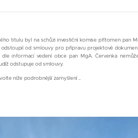
kého titulu byl na schůzi investiční komise přítomen pan
ně odstoupil od smlouvy pro přípravu projektové dokume
le dle informací vedení obce pan MgA. Červenka nemůže
udíž odstupuje od smlouvy.
olte níže podrobnější zamyšlení ...