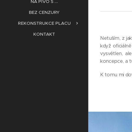
NA PIVO S ...
BEZ CENZURY
REKONSTRUKCE PLACU
KONTAKT
Netuším, z ja
když oficiál
vysvětlen, a
koncepce, a t
K tomu mi dov