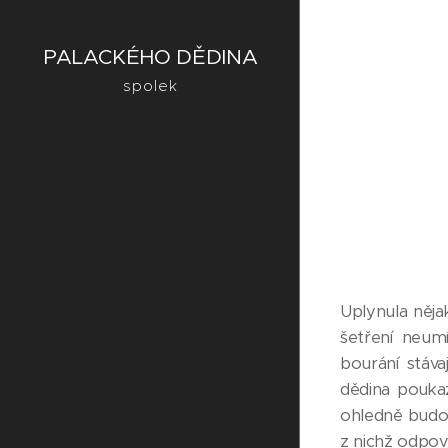
PALACKÉHO DĚDINA
spolek
Uplynula něja
šetření neum
bourání stáva
dědina poukaz
ohledně budo
z nichž odpov