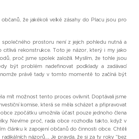
 občanů, že jakékoli velké zásahy do Placu jsou pro
ho společného prostoru není z jejich pohledu nutná a
 citlivá rekonstrukce. Toto je názor, který i my jako
ů, proč jsme spolek založili. Myslím, že tohle jsou
tedy být problém nadefinovat podklady a zadávací
 Jenomže právě tady v tomto momentě to začíná být
a mít možnost tento proces ovlivnit. Doptávali jsme
vestiční komise, která se měla scházet a připravovat
a obce zpočátku umožnila účast pouze jednoho člena
ky. Nevíme proč, rada obce rozhodla takto, když v
m článku k zapojení občanů do činnosti obce. Chtěli
 radikálních názorů…. Je pravda, že si za ty roky "bez